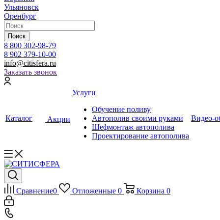
Ульяновск
Оренбург
Поиск
8 800 302-98-79
8 902 379-10-00
info@citisfera.ru
Заказать звонок
Услуги
Обучение поливу
Каталог
Автополив своими руками
Видео-о
Акции
Шефмонтаж автополива
Проектирование автополива
Сравнение
0
Отложенные
0
Корзина
0