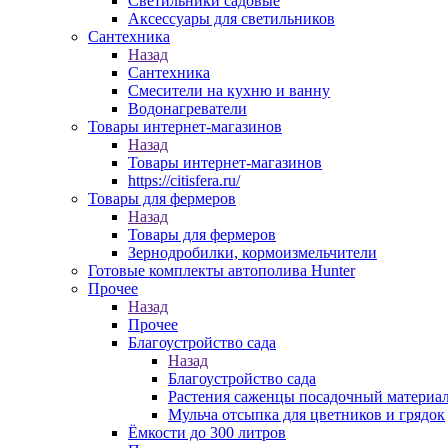
Светильники садовые
Аксессуары для светильников
Сантехника
Назад
Сантехника
Смесители на кухню и ванну
Водонагреватели
Товары интернет-магазинов
Назад
Товары интернет-магазинов
https://citisfera.ru/
Товары для фермеров
Назад
Товары для фермеров
Зернодробилки, кормоизмельчители
Готовые комплекты автополива Hunter
Прочее
Назад
Прочее
Благоустройство сада
Назад
Благоустройство сада
Растения саженцы посадочный материа
Мульча отсыпка для цветников и грядок
Ёмкости до 300 литров