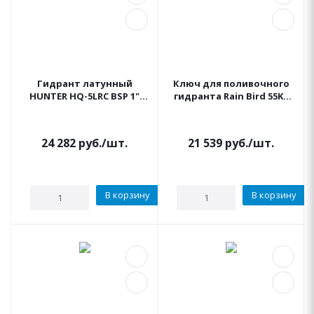
Гидрант латунный
Ключ для поливочного
HUNTER HQ-5LRC BSP 1"
гидранта Rain Bird 55K1
клапан быстрого
BSP, 5LRC латунь
доступа
24 282
руб.
/шт.
21 539
руб.
/шт.
В корзину
В корзину