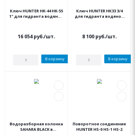
Ключ HUNTER HK-44 HK-55
Ключ HUNTER НК33 3/4
1" для гидранта водяной
для гидранта водяной
розетки
розетки
16 054
руб.
/шт.
8 100
руб.
/шт.
В корзину
В корзину
Водоразборная колонка
Поворотное соединение
SAHARA BLACK в
HUNTER HS-0 HS-1 HS-2
комплекте с винт