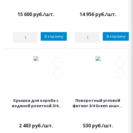
опорой
15 600
руб.
/шт.
14 956
руб.
/шт.
В корзину
В корзину
Крышка для короба с
Поворотный угловой
водяной розеткой 3/4"
фитинг 3/4 Green аналог
IRRITEC цвет черный
rain bird PSH-0
2 403
руб.
/шт.
530
руб.
/шт.