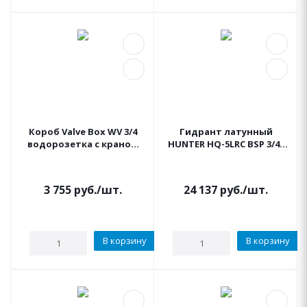
Короб Valve Box WV 3/4
Гидрант латунный
водорозетка с краном
HUNTER HQ-5LRC BSP 3/4"
3/4 GREENBOX Senkron
клапан быстрого
доступа
3 755
руб.
/шт.
24 137
руб.
/шт.
В корзину
В корзину