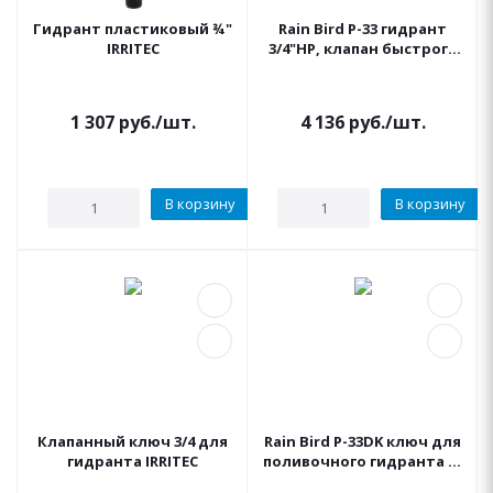
Гидрант пластиковый ¾"
Rain Bird P-33 гидрант
IRRITEC
3/4"НР, клапан быстрого
доступа пластиковый
1 307
руб.
/шт.
4 136
руб.
/шт.
В корзину
В корзину
Клапанный ключ 3/4 для
Rain Bird P-33DK ключ для
гидранта IRRITEC
поливочного гидранта P-
33, выход 3/4"НР