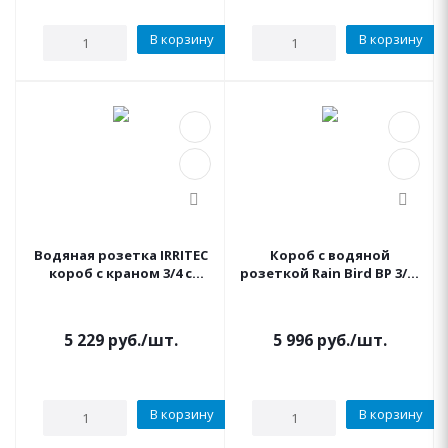
В корзину
В корзину
Водяная розетка IRRITEC
Короб с водяной
короб с краном 3/4 с
розеткой Rain Bird ВР 3/4"
нижним подключением
VBA 17186 Бокс гидрант
со встроенным краном
5 229
руб.
/шт.
5 996
руб.
/шт.
В корзину
В корзину