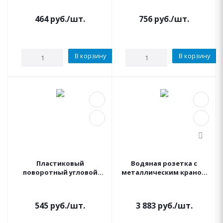
464
руб.
/шт.
756
руб.
/шт.
В корзину
В корзину
Пластиковый
Водяная розетка с
поворотный угловой
металлическим краном
фитинг Rain bird PSH-0
3/4" IRRITEC (NEW)
(3/4"ВР)
водоразборная
545
руб.
/шт.
3 883
руб.
/шт.