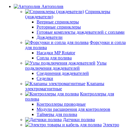
Автополив
Спринклеры
(дождеватели)
Веерные спринклеры
Роторные спринклеры
Готовые комплекты дождевателей с соплами
Дождеватели
Форсунки и сопла
для полива
Насадки MP Rotator
Сопла для полива
Узлы
подключения дождевателей
Соединения дождевателей
Седелки
Клапаны
электромагнитные
Контроллеры для
полива
Контроллеры проводные
Модули расширения для контролеров
Таймеры для полива
Датчики полива
Электро