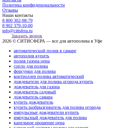
Политика конфиденциальности
Отзывы
Наши контакты
8 800 302-98-79
8 902 379-10-00
info@citisfera.ru
Заказать звонок
2026 © СИТИСФЕРА — все для автополива в Уфе
автоматический полив в самаре
автополив купить
полив газона цена
сопло для полива
форсунки для полива
контроллер полива автоматический
дождеватели для полива огорода купить
дождеватель для газона
дождеватель садовый
дождеватель самара
купить дождеватель
купить разбрызгиватель для полива огорода
импульсные дождеватели купить
импульсный дождеватель для полива
капельное орошение цена
капельной системы полива где купить