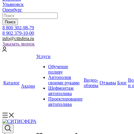
Ульяновск
Оренбург
Поиск
8 800 302-98-79
8 902 379-10-00
info@citisfera.ru
Заказать звонок
Услуги
Обучение
поливу
Автополив
Видео-
Во
Каталог
своими руками
Отзывы
Блог
обзоры
и 
Акции
Шефмонтаж
автополива
Проектирование
автополива