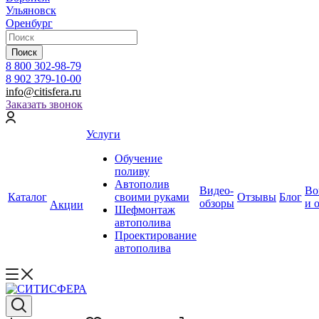
Ульяновск
Оренбург
Поиск
8 800 302-98-79
8 902 379-10-00
info@citisfera.ru
Заказать звонок
Услуги
Обучение
поливу
Автополив
Видео-
Во
Каталог
своими руками
Отзывы
Блог
обзоры
и 
Акции
Шефмонтаж
автополива
Проектирование
автополива